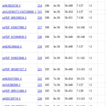
gb|KJB20158.1|
214
186
4e-56
56-448
7-137
+2
gb|AAF60173.1|AF236068_1
215
186
4e-56
56-454
5-137
+2
ref|XP_006339034.1|
216
186
4e-56
56-451
7-138
+2
ref|XP_010037980.1|
217
186
4e-56
56-454
14-146
+2
ref|XP_011094830.1|
220
186
5e-56
56-448
18-148
+2
gb|KHG06644.1|
218
185
4e-56
56-448
7-137
+2
ref|XP_010023948.1|
219
185
5e-56
56-451
11-142
+2
ref|NP_001067327.1|
221
185
6e-56
56-448
13-143
+2
gb|KDO57601.1|
222
185
7e-56
56-454
19-151
+2
gb|AEJ88268.1|
223
185
7e-56
56-448
7-137
+2
ref|XP_009111466.1|
224
185
7e-56
56-451
7-138
+2
gb|EEC69719.1|
226
185
8e-56
56-448
13-143
+2