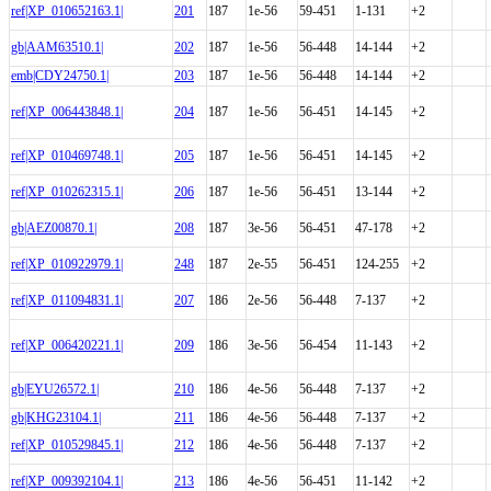
ref|XP_010652163.1|
201
187
1e-56
59-451
1-131
+2
gb|AAM63510.1|
202
187
1e-56
56-448
14-144
+2
emb|CDY24750.1|
203
187
1e-56
56-448
14-144
+2
ref|XP_006443848.1|
204
187
1e-56
56-451
14-145
+2
ref|XP_010469748.1|
205
187
1e-56
56-451
14-145
+2
ref|XP_010262315.1|
206
187
1e-56
56-451
13-144
+2
gb|AEZ00870.1|
208
187
3e-56
56-451
47-178
+2
ref|XP_010922979.1|
248
187
2e-55
56-451
124-255
+2
ref|XP_011094831.1|
207
186
2e-56
56-448
7-137
+2
ref|XP_006420221.1|
209
186
3e-56
56-454
11-143
+2
gb|EYU26572.1|
210
186
4e-56
56-448
7-137
+2
gb|KHG23104.1|
211
186
4e-56
56-448
7-137
+2
ref|XP_010529845.1|
212
186
4e-56
56-448
7-137
+2
ref|XP_009392104.1|
213
186
4e-56
56-451
11-142
+2