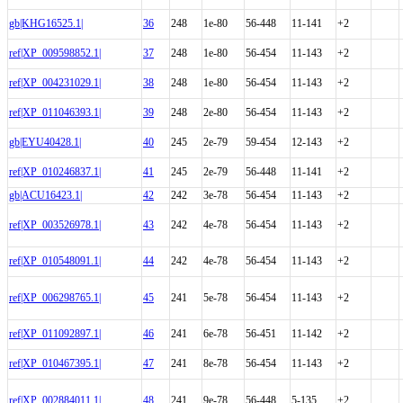
gb|KHG16525.1|
36
248
1e-80
56-448
11-141
+2
ref|XP_009598852.1|
37
248
1e-80
56-454
11-143
+2
ref|XP_004231029.1|
38
248
1e-80
56-454
11-143
+2
ref|XP_011046393.1|
39
248
2e-80
56-454
11-143
+2
gb|EYU40428.1|
40
245
2e-79
59-454
12-143
+2
ref|XP_010246837.1|
41
245
2e-79
56-448
11-141
+2
gb|ACU16423.1|
42
242
3e-78
56-454
11-143
+2
ref|XP_003526978.1|
43
242
4e-78
56-454
11-143
+2
ref|XP_010548091.1|
44
242
4e-78
56-454
11-143
+2
ref|XP_006298765.1|
45
241
5e-78
56-454
11-143
+2
ref|XP_011092897.1|
46
241
6e-78
56-451
11-142
+2
ref|XP_010467395.1|
47
241
8e-78
56-454
11-143
+2
ref|XP_002884011.1|
48
241
9e-78
56-448
5-135
+2