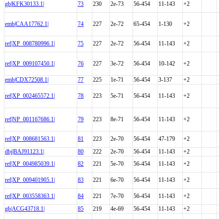
gb|KFK30133.1|
73
230
2e-73
56-454
11-143
+2
emb|CAA17762.1|
74
227
2e-72
65-454
1-130
+2
ref|XP_008780996.1|
75
227
2e-72
56-454
11-143
+2
ref|XP_009107450.1|
76
227
3e-72
56-454
10-142
+2
emb|CDX72508.1|
77
225
1e-71
56-454
3-137
+2
ref|XP_002465572.1|
78
223
5e-71
56-454
11-143
+2
ref|NP_001167686.1|
79
223
8e-71
56-454
11-143
+2
ref|XP_008681563.1|
81
223
2e-70
56-454
47-179
+2
dbj|BAJ91123.1|
80
222
2e-70
56-454
11-143
+2
ref|XP_004985039.1|
82
221
5e-70
56-454
11-143
+2
ref|XP_009401905.1|
83
221
6e-70
56-454
11-143
+2
ref|XP_003558363.1|
84
221
7e-70
56-454
11-143
+2
gb|ACG43718.1|
85
219
4e-69
56-454
11-143
+2