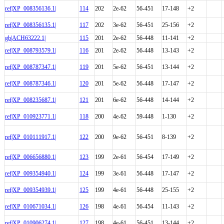
ref|XP_008356136.1|
114
202
2e-62
56-451
17-148
+2
ref|XP_008356135.1|
117
202
3e-62
56-451
25-156
+2
gb|ACH63222.1|
115
201
2e-62
56-448
11-141
+2
ref|XP_008793579.1|
116
201
2e-62
56-448
13-143
+2
ref|XP_008787347.1|
119
201
5e-62
56-451
13-144
+2
ref|XP_008787346.1|
120
201
5e-62
56-448
17-147
+2
ref|XP_008235687.1|
121
201
6e-62
56-448
14-144
+2
ref|XP_010923771.1|
118
200
4e-62
59-448
1-130
+2
ref|XP_010111917.1|
122
200
9e-62
56-451
8-139
+2
ref|XP_006656880.1|
123
199
2e-61
56-454
17-149
+2
ref|XP_009354940.1|
124
199
3e-61
56-448
17-147
+2
ref|XP_009354939.1|
125
199
4e-61
56-448
25-155
+2
ref|XP_010671034.1|
126
198
4e-61
56-454
11-143
+2
ref|XP_010906274.1|
127
198
4e-61
56-451
13-144
+2