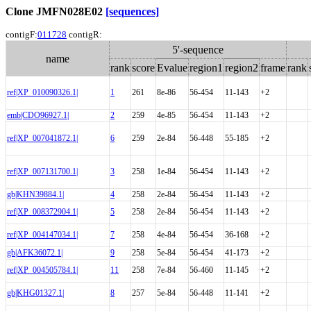
Clone JMFN028E02
[sequences]
contigF:
011728
contigR:
5'-sequence
name
rank
score
Evalue
region1
region2
frame
rank
ref|XP_010090326.1|
1
261
8e-86
56-454
11-143
+2
emb|CDO96927.1|
2
259
4e-85
56-454
11-143
+2
ref|XP_007041872.1|
6
259
2e-84
56-448
55-185
+2
ref|XP_007131700.1|
3
258
1e-84
56-454
11-143
+2
gb|KHN39884.1|
4
258
2e-84
56-454
11-143
+2
ref|XP_008372904.1|
5
258
2e-84
56-454
11-143
+2
ref|XP_004147034.1|
7
258
4e-84
56-454
36-168
+2
gb|AFK36072.1|
9
258
5e-84
56-454
41-173
+2
ref|XP_004505784.1|
11
258
7e-84
56-460
11-145
+2
gb|KHG01327.1|
8
257
5e-84
56-448
11-141
+2