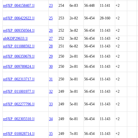
ref|XP_004158407.1|
23
254
6e-83
56-448
11-141
+2
ref|XP_006422622.1|
25
253
2e-82
56-454
28-160
+2
ref|XP_009350564.1|
26
252
3e-82
56-454
11-143
+2
gb|KDP29633.1|
27
252
3e-82
56-454
11-143
+2
ref|XP_011088592.1|
28
251
6e-82
56-454
11-143
+2
ref|XP_006359679.1|
29
250
2e-81
56-454
11-143
+2
ref|XP_009789824.1|
30
250
2e-81
56-454
11-143
+2
ref|XP_002313717.1|
31
250
3e-81
56-454
11-143
+2
ref|XP_011001977.1|
32
249
3e-81
56-454
11-143
+2
ref|XP_002277796.1|
33
249
5e-81
56-454
11-143
+2
ref|XP_002305510.1|
34
249
6e-81
56-454
11-143
+2
ref|XP_010028714.1|
35
249
7e-81
56-454
11-143
+2