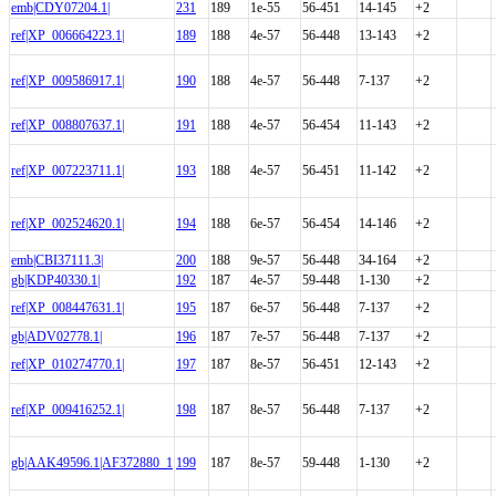
emb|CDY07204.1|
231
189
1e-55
56-451
14-145
+2
ref|XP_006664223.1|
189
188
4e-57
56-448
13-143
+2
ref|XP_009586917.1|
190
188
4e-57
56-448
7-137
+2
ref|XP_008807637.1|
191
188
4e-57
56-454
11-143
+2
ref|XP_007223711.1|
193
188
4e-57
56-451
11-142
+2
ref|XP_002524620.1|
194
188
6e-57
56-454
14-146
+2
emb|CBI37111.3|
200
188
9e-57
56-448
34-164
+2
gb|KDP40330.1|
192
187
4e-57
59-448
1-130
+2
ref|XP_008447631.1|
195
187
6e-57
56-448
7-137
+2
gb|ADV02778.1|
196
187
7e-57
56-448
7-137
+2
ref|XP_010274770.1|
197
187
8e-57
56-451
12-143
+2
ref|XP_009416252.1|
198
187
8e-57
56-448
7-137
+2
gb|AAK49596.1|AF372880_1
199
187
8e-57
59-448
1-130
+2