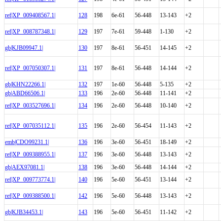
ref|XP_009408567.1|
128
198
6e-61
56-448
13-143
+2
ref|XP_008787348.1|
129
197
7e-61
59-448
1-130
+2
gb|KJB09947.1|
130
197
8e-61
56-451
14-145
+2
ref|XP_007050307.1|
131
197
8e-61
56-448
14-144
+2
gb|KHN22266.1|
132
197
1e-60
56-448
5-135
+2
gb|ABD66506.1|
133
196
2e-60
56-448
11-141
+2
ref|XP_003527696.1|
134
196
2e-60
56-448
10-140
+2
ref|XP_007035112.1|
135
196
2e-60
56-454
11-143
+2
emb|CDO99231.1|
136
196
3e-60
56-451
18-149
+2
ref|XP_009388955.1|
137
196
3e-60
56-448
13-143
+2
gb|AEX97081.1|
138
196
3e-60
56-448
14-144
+2
ref|XP_009773774.1|
140
196
5e-60
56-451
13-144
+2
ref|XP_009388500.1|
142
196
5e-60
56-448
13-143
+2
gb|KJB34453.1|
143
196
5e-60
56-451
11-142
+2