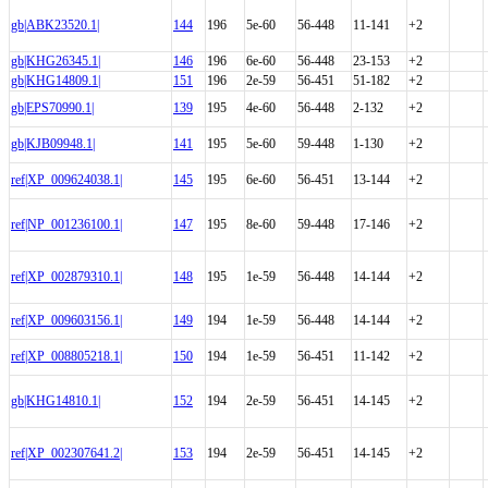
gb|ABK23520.1|
144
196
5e-60
56-448
11-141
+2
gb|KHG26345.1|
146
196
6e-60
56-448
23-153
+2
gb|KHG14809.1|
151
196
2e-59
56-451
51-182
+2
gb|EPS70990.1|
139
195
4e-60
56-448
2-132
+2
gb|KJB09948.1|
141
195
5e-60
59-448
1-130
+2
ref|XP_009624038.1|
145
195
6e-60
56-451
13-144
+2
ref|NP_001236100.1|
147
195
8e-60
59-448
17-146
+2
ref|XP_002879310.1|
148
195
1e-59
56-448
14-144
+2
ref|XP_009603156.1|
149
194
1e-59
56-448
14-144
+2
ref|XP_008805218.1|
150
194
1e-59
56-451
11-142
+2
gb|KHG14810.1|
152
194
2e-59
56-451
14-145
+2
ref|XP_002307641.2|
153
194
2e-59
56-451
14-145
+2