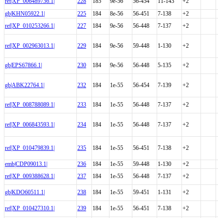
ref|XP_006489736.1|
228
185
9e-56
56-454
11-143
+2
gb|KHN05922.1|
225
184
8e-56
56-451
7-138
+2
ref|XP_010253266.1|
227
184
9e-56
56-448
7-137
+2
ref|XP_002963013.1|
229
184
9e-56
59-448
1-130
+2
gb|EPS67866.1|
230
184
9e-56
56-448
5-135
+2
gb|ABK22764.1|
232
184
1e-55
56-454
7-139
+2
ref|XP_008788089.1|
233
184
1e-55
56-448
7-137
+2
ref|XP_006843593.1|
234
184
1e-55
56-448
7-137
+2
ref|XP_010479839.1|
235
184
1e-55
56-451
7-138
+2
emb|CDP09013.1|
236
184
1e-55
59-448
1-130
+2
ref|XP_009388628.1|
237
184
1e-55
56-448
7-137
+2
gb|KDO60511.1|
238
184
1e-55
59-451
1-131
+2
ref|XP_010427310.1|
239
184
1e-55
56-451
7-138
+2