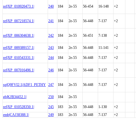
ref|XP_010920473.1|
240
184
2e-55
56-454
16-148
+2
ref|XP_007218574.1|
241
184
2e-55
56-448
7-137
+2
ref|XP_006304638.1|
242
184
2e-55
56-451
7-138
+2
ref|XP_009389157.1|
243
184
2e-55
56-448
11-141
+2
ref|XP_010543331.1|
244
184
2e-55
56-448
7-137
+2
ref|XP_007016496.1|
246
184
2e-55
56-448
7-137
+2
sp|Q9FVI2.1|ADF1_PETHY
247
184
2e-55
56-448
7-137
+2
gb|KJB34452.1|
250
184
2e-55
ref|XP_010528350.1|
245
183
2e-55
59-448
1-130
+2
emb|CAJ38388.1|
249
183
2e-55
56-448
7-137
+2