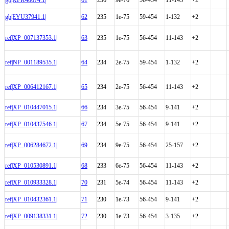
gb|EYU37941.1|
62
235
1e-75
59-454
1-132
+2
ref|XP_007137353.1|
63
235
1e-75
56-454
11-143
+2
ref|NP_001189535.1|
64
234
2e-75
59-454
1-132
+2
ref|XP_006412167.1|
65
234
2e-75
56-454
11-143
+2
ref|XP_010447015.1|
66
234
3e-75
56-454
9-141
+2
ref|XP_010437546.1|
67
234
5e-75
56-454
9-141
+2
ref|XP_006284672.1|
69
234
9e-75
56-454
25-157
+2
ref|XP_010530891.1|
68
233
6e-75
56-454
11-143
+2
ref|XP_010933328.1|
70
231
5e-74
56-454
11-143
+2
ref|XP_010432361.1|
71
230
1e-73
56-454
9-141
+2
ref|XP_009138331.1|
72
230
1e-73
56-454
3-135
+2