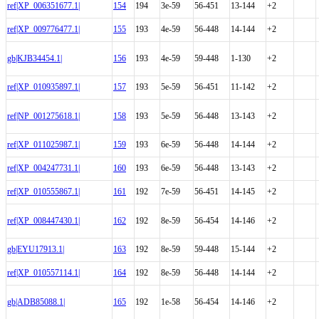
ref|XP_006351677.1|
154
194
3e-59
56-451
13-144
+2
ref|XP_009776477.1|
155
193
4e-59
56-448
14-144
+2
gb|KJB34454.1|
156
193
4e-59
59-448
1-130
+2
ref|XP_010935897.1|
157
193
5e-59
56-451
11-142
+2
ref|NP_001275618.1|
158
193
5e-59
56-448
13-143
+2
ref|XP_011025987.1|
159
193
6e-59
56-448
14-144
+2
ref|XP_004247731.1|
160
193
6e-59
56-448
13-143
+2
ref|XP_010555867.1|
161
192
7e-59
56-451
14-145
+2
ref|XP_008447430.1|
162
192
8e-59
56-454
14-146
+2
gb|EYU17913.1|
163
192
8e-59
59-448
15-144
+2
ref|XP_010557114.1|
164
192
8e-59
56-448
14-144
+2
gb|ADB85088.1|
165
192
1e-58
56-454
14-146
+2