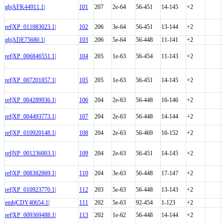
gb|AFK44911.1|
101
207
2e-64
56-451
14-145
+2
ref|XP_011083023.1|
102
206
3e-64
56-451
13-144
+2
gb|ADE75680.1|
103
206
5e-64
56-448
11-141
+2
ref|XP_006846551.1|
104
205
1e-63
56-454
11-143
+2
ref|XP_007201857.1|
105
205
1e-63
56-451
14-145
+2
ref|XP_004289936.1|
106
204
2e-63
56-448
16-146
+2
ref|XP_004493773.1|
107
204
2e-63
56-448
14-144
+2
ref|XP_010920148.1|
108
204
2e-63
56-469
16-152
+2
ref|NP_001236003.1|
109
204
2e-63
56-451
14-145
+2
ref|XP_008382869.1|
110
204
3e-63
56-448
17-147
+2
ref|XP_010923770.1|
112
203
5e-63
56-448
13-143
+2
emb|CDY40654.1|
111
202
5e-63
92-454
1-123
+2
ref|XP_009369488.1|
113
202
1e-62
56-448
14-144
+2