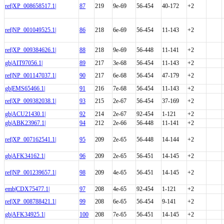
ref|XP_008658517.1|
87
219
9e-69
56-454
40-172
+2
ref|NP_001049525.1|
86
218
6e-69
56-454
11-143
+2
ref|XP_009384626.1|
88
218
9e-69
56-448
11-141
+2
gb|AIT97056.1|
89
217
3e-68
56-454
11-143
+2
ref|NP_001147037.1|
90
217
6e-68
56-454
47-179
+2
gb|EMS65466.1|
91
216
7e-68
56-454
11-143
+2
ref|XP_009382038.1|
93
215
2e-67
56-454
37-169
+2
gb|ACU21430.1|
92
214
2e-67
92-454
1-121
+2
gb|ABK23967.1|
94
212
2e-66
56-448
11-141
+2
ref|XP_007162541.1|
95
209
2e-65
56-448
14-144
+2
gb|AFK34162.1|
96
209
2e-65
56-451
14-145
+2
ref|NP_001239657.1|
98
209
4e-65
56-451
14-145
+2
emb|CDX75477.1|
97
208
4e-65
92-454
1-121
+2
ref|XP_008788421.1|
99
208
6e-65
56-454
9-141
+2
gb|AFK34925.1|
100
208
7e-65
56-451
14-145
+2