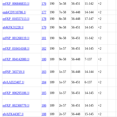
ref|XP_006846833.1|
176
190
5e-58
56-451
11-142
+2
emb|CDY10786.1|
177
190
7e-58
56-448
14-144
+2
ref|XP_010557113.1|
178
190
8e-58
56-448
17-147
+2
gb|KFK31228.1|
179
190
9e-58
56-451
14-145
+2
ref|NP_001268119.1|
181
190
9e-58
56-451
11-142
+2
ref|XP_010414168.1|
182
190
1e-57
56-451
14-145
+2
ref|XP_004142080.1|
180
189
9e-58
56-448
7-137
+2
ref|NP_565719.1|
183
189
1e-57
56-448
14-144
+2
gb|AAD23407.1|
184
189
1e-57
56-451
6-137
+2
ref|XP_006295186.1|
185
189
1e-57
56-451
14-145
+2
ref|XP_002300779.1|
186
189
2e-57
56-451
14-145
+2
gb|AFK44387.1|
188
189
2e-57
56-448
15-145
+2