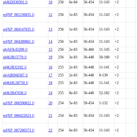
gb|KEH30501.1|
10
256
6e-84
56-454
11-143
+2
ref|NP_001236835.1|
12
256
1e-83
56-454
11-143
+2
ref|XP_004147035.1|
13
256
1e-83
56-454
11-143
+2
ref|XP_004289861.1|
14
256
1e-83
56-454
11-143
+2
gb|AFK43299.1|
15
256
2e-83
56-460
11-145
+2
gb|KJB15779.1|
19
256
3e-83
56-448
50-180
+2
gb|KJB32192.1|
16
255
2e-83
56-448
11-141
+2
gb|ABD66507.1|
17
255
2e-83
56-448
9-139
+2
gb|KHG30750.1|
18
255
3e-83
56-448
11-141
+2
gb|KJB47658.1|
24
255
8e-83
56-448
52-182
+2
ref|XP_006590852.1|
20
254
5e-83
59-454
1-132
+2
ref|XP_006422623.1|
21
254
6e-83
56-454
11-143
+2
ref|XP_007200573.1|
22
254
6e-83
56-454
11-143
+2