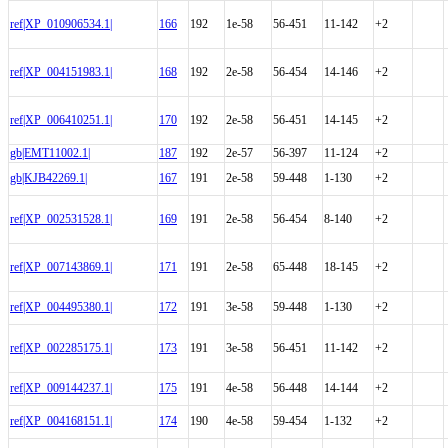
ref|XP_010906534.1|
166
192
1e-58
56-451
11-142
+2
ref|XP_004151983.1|
168
192
2e-58
56-454
14-146
+2
ref|XP_006410251.1|
170
192
2e-58
56-451
14-145
+2
gb|EMT11002.1|
187
192
2e-57
56-397
11-124
+2
gb|KJB42269.1|
167
191
2e-58
59-448
1-130
+2
ref|XP_002531528.1|
169
191
2e-58
56-454
8-140
+2
ref|XP_007143869.1|
171
191
2e-58
65-448
18-145
+2
ref|XP_004495380.1|
172
191
3e-58
59-448
1-130
+2
ref|XP_002285175.1|
173
191
3e-58
56-451
11-142
+2
ref|XP_009144237.1|
175
191
4e-58
56-448
14-144
+2
ref|XP_004168151.1|
174
190
4e-58
59-454
1-132
+2