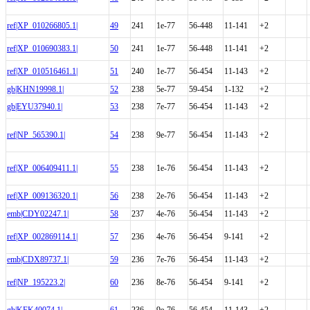
ref|XP_010266805.1|
49
241
1e-77
56-448
11-141
+2
ref|XP_010690383.1|
50
241
1e-77
56-448
11-141
+2
ref|XP_010516461.1|
51
240
1e-77
56-454
11-143
+2
gb|KHN19998.1|
52
238
5e-77
59-454
1-132
+2
gb|EYU37940.1|
53
238
7e-77
56-454
11-143
+2
ref|NP_565390.1|
54
238
9e-77
56-454
11-143
+2
ref|XP_006409411.1|
55
238
1e-76
56-454
11-143
+2
ref|XP_009136320.1|
56
238
2e-76
56-454
11-143
+2
emb|CDY02247.1|
58
237
4e-76
56-454
11-143
+2
ref|XP_002869114.1|
57
236
4e-76
56-454
9-141
+2
emb|CDX89737.1|
59
236
7e-76
56-454
11-143
+2
ref|NP_195223.2|
60
236
8e-76
56-454
9-141
+2
gb|KFK40074.1|
61
236
9e-76
56-454
11-143
+2