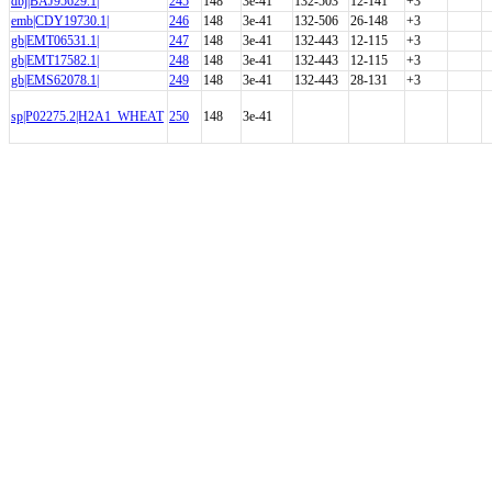
dbj|BAJ95629.1|
245
148
3e-41
132-503
12-141
+3
emb|CDY19730.1|
246
148
3e-41
132-506
26-148
+3
gb|EMT06531.1|
247
148
3e-41
132-443
12-115
+3
gb|EMT17582.1|
248
148
3e-41
132-443
12-115
+3
gb|EMS62078.1|
249
148
3e-41
132-443
28-131
+3
sp|P02275.2|H2A1_WHEAT
250
148
3e-41