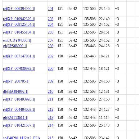
ref|XP_006394950.1|
201
151
2e-42
132-506
23-146
+3
ref|XP_010942329.1|
203
151
2e-42
135-506
22-140
+3
ref|XP_009125454.1|
204
151
2e-42
135-506
24-152
+3
ref|XP_010455104.1|
205
151
2e-42
132-506
28-151
+3
emb|CDY04858.1|
207
151
3e-42
135-506
24-152
+3
gb|EPS68090.1|
208
151
3e-42
135-443
24-126
+3
ref|XP_007147031.1|
202
150
2e-42
132-443
18-121
+3
ref|XP_007030982.1|
206
150
3e-42
132-443
18-121
+3
ref|NP_200795.1|
209
150
3e-42
132-506
24-150
+3
dbj|BAJ84992.1|
210
150
3e-42
132-503
12-131
+3
ref|XP_010493993.1|
211
150
4e-42
132-506
27-150
+3
ref|XP_004494603.1|
212
150
4e-42
132-443
24-127
+3
gb|EMT13611.1|
213
150
4e-42
132-443
11-114
+3
ref|XP_010421587.1|
214
150
5e-42
132-506
25-148
+3
sp|P40281.1|H2A2_PEA
215
150
5e-42
132-506
23-142
+3