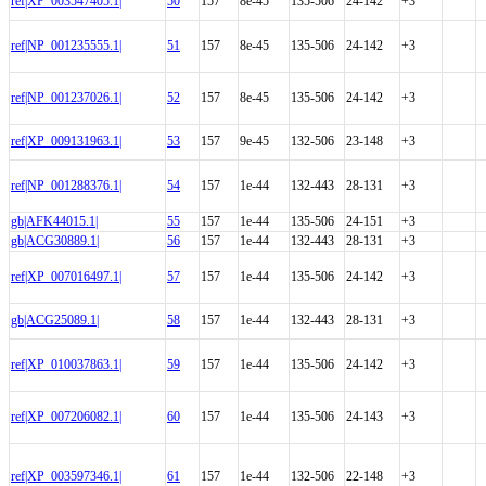
ref|XP_003547405.1|
50
157
8e-45
135-506
24-142
+3
ref|NP_001235555.1|
51
157
8e-45
135-506
24-142
+3
ref|NP_001237026.1|
52
157
8e-45
135-506
24-142
+3
ref|XP_009131963.1|
53
157
9e-45
132-506
23-148
+3
ref|NP_001288376.1|
54
157
1e-44
132-443
28-131
+3
gb|AFK44015.1|
55
157
1e-44
135-506
24-151
+3
gb|ACG30889.1|
56
157
1e-44
132-443
28-131
+3
ref|XP_007016497.1|
57
157
1e-44
135-506
24-142
+3
gb|ACG25089.1|
58
157
1e-44
132-443
28-131
+3
ref|XP_010037863.1|
59
157
1e-44
135-506
24-142
+3
ref|XP_007206082.1|
60
157
1e-44
135-506
24-143
+3
ref|XP_003597346.1|
61
157
1e-44
132-506
22-148
+3