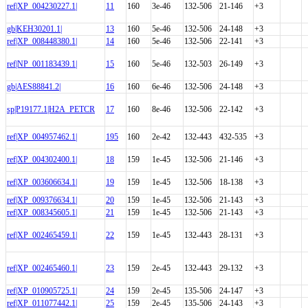
ref|XP_004230227.1|
11
160
3e-46
132-506
21-146
+3
gb|KEH30201.1|
13
160
5e-46
132-506
24-148
+3
ref|XP_008448380.1|
14
160
5e-46
132-506
22-141
+3
ref|NP_001183439.1|
15
160
5e-46
132-503
26-149
+3
gb|AES88841.2|
16
160
6e-46
132-506
24-148
+3
sp|P19177.1|H2A_PETCR
17
160
8e-46
132-506
22-142
+3
ref|XP_004957462.1|
195
160
2e-42
132-443
432-535
+3
ref|XP_004302400.1|
18
159
1e-45
132-506
21-146
+3
ref|XP_003606634.1|
19
159
1e-45
132-506
18-138
+3
ref|XP_009376634.1|
20
159
1e-45
132-506
21-143
+3
ref|XP_008345605.1|
21
159
1e-45
132-506
21-143
+3
ref|XP_002465459.1|
22
159
1e-45
132-443
28-131
+3
ref|XP_002465460.1|
23
159
2e-45
132-443
29-132
+3
ref|XP_010905725.1|
24
159
2e-45
135-506
24-147
+3
ref|XP_011077442.1|
25
159
2e-45
135-506
24-143
+3