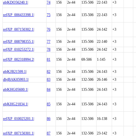
gb|KDO56240.1|
74
156
2e-44
135-506
22-143
+3
ref|XP_006433398.1|
75
156
2e-44
135-506
22-143
+3
ref|XP_007150302.1|
76
156
2e-44
135-506
24-142
+3
ref|XP_008798355.1|
77
156
2e-44
135-506
22-140
+3
ref|XP_010253272.1|
78
156
2e-44
135-506
24-142
+3
ref|XP_002318994.2|
81
156
2e-44
69-506
1-145
+3
gb|KJB21599.1|
82
156
2e-44
135-506
24-143
+3
dbj|BAK05993.1|
83
156
2e-44
132-506
26-146
+3
gb|KHG05600.1|
84
156
2e-44
135-506
24-143
+3
gb|KHG21834.1|
85
156
2e-44
135-506
24-143
+3
ref|XP_010025201.1|
86
156
2e-44
132-506
16-138
+3
ref|XP_007150301.1|
87
156
2e-44
132-506
23-142
+3