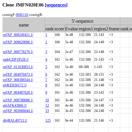
Clone JMFN020E06
[sequences]
contigF:
008116
contigR:
5'-sequence
name
rank
score
Evalue
region1
region2
frame
rank
s
ref|XP_008246411.1|
1
166
3e-48
132-500
21-143
+3
ref|XP_009629096.1|
2
166
5e-48
132-506
24-149
+3
ref|XP_009778270.1|
3
164
2e-47
132-506
23-148
+3
emb|CDP19528.1|
4
162
1e-46
132-506
21-145
+3
ref|XP_011036853.1|
5
162
1e-46
69-506
1-145
+3
ref|XP_004970473.1|
6
162
1e-46
132-503
28-151
+3
ref|XP_008388544.1|
7
162
1e-46
132-506
21-148
+3
gb|KEH30172.1|
8
162
1e-46
132-506
24-148
+3
ref|XP_004487028.1|
9
161
2e-46
132-506
23-142
+3
ref|XP_008788088.1|
10
161
3e-46
135-506
24-147
+3
gb|AFK43066.1|
12
161
4e-46
132-506
24-148
+3
ref|XP_003606644.1|
33
161
3e-45
132-506
24-148
+3
dbj|BAL49713.1|
125
161
9e-44
132-506
21-146
+3