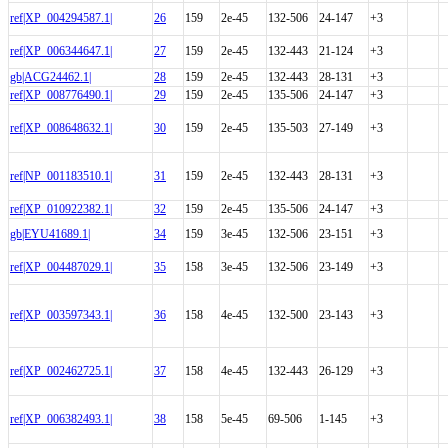
ref|XP_004294587.1|
26
159
2e-45
132-506
24-147
+3
ref|XP_006344647.1|
27
159
2e-45
132-443
21-124
+3
gb|ACG24462.1|
28
159
2e-45
132-443
28-131
+3
ref|XP_008776490.1|
29
159
2e-45
135-506
24-147
+3
ref|XP_008648632.1|
30
159
2e-45
135-503
27-149
+3
ref|NP_001183510.1|
31
159
2e-45
132-443
28-131
+3
ref|XP_010922382.1|
32
159
2e-45
135-506
24-147
+3
gb|EYU41689.1|
34
159
3e-45
132-506
23-151
+3
ref|XP_004487029.1|
35
158
3e-45
132-506
23-149
+3
ref|XP_003597343.1|
36
158
4e-45
132-500
23-143
+3
ref|XP_002462725.1|
37
158
4e-45
132-443
26-129
+3
ref|XP_006382493.1|
38
158
5e-45
69-506
1-145
+3