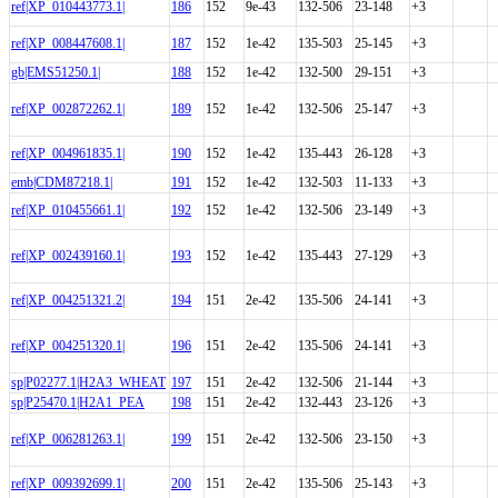
ref|XP_010443773.1|
186
152
9e-43
132-506
23-148
+3
ref|XP_008447608.1|
187
152
1e-42
135-503
25-145
+3
gb|EMS51250.1|
188
152
1e-42
132-500
29-151
+3
ref|XP_002872262.1|
189
152
1e-42
132-506
25-147
+3
ref|XP_004961835.1|
190
152
1e-42
135-443
26-128
+3
emb|CDM87218.1|
191
152
1e-42
132-503
11-133
+3
ref|XP_010455661.1|
192
152
1e-42
132-506
23-149
+3
ref|XP_002439160.1|
193
152
1e-42
135-443
27-129
+3
ref|XP_004251321.2|
194
151
2e-42
135-506
24-141
+3
ref|XP_004251320.1|
196
151
2e-42
135-506
24-141
+3
sp|P02277.1|H2A3_WHEAT
197
151
2e-42
132-506
21-144
+3
sp|P25470.1|H2A1_PEA
198
151
2e-42
132-443
23-126
+3
ref|XP_006281263.1|
199
151
2e-42
132-506
23-150
+3
ref|XP_009392699.1|
200
151
2e-42
135-506
25-143
+3