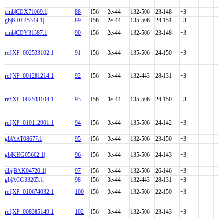
emb|CDX71069.1|
88
156
2e-44
132-506
23-148
+3
gb|KDP45349.1|
89
156
2e-44
135-506
24-151
+3
emb|CDY31587.1|
90
156
2e-44
132-506
23-148
+3
ref|XP_002533102.1|
91
156
3e-44
135-506
24-150
+3
ref|NP_001281214.1|
92
156
3e-44
132-443
28-131
+3
ref|XP_002533104.1|
93
156
3e-44
135-506
24-150
+3
ref|XP_010112901.1|
94
156
3e-44
135-506
24-142
+3
gb|AAT08677.1|
95
156
3e-44
132-506
23-150
+3
gb|KHG05602.1|
96
156
3e-44
135-506
24-143
+3
dbj|BAK04720.1|
97
156
3e-44
132-506
26-146
+3
gb|ACG33265.1|
98
156
3e-44
132-443
28-131
+3
ref|XP_010674032.1|
100
156
3e-44
132-506
22-150
+3
ref|XP_008385149.1|
102
156
3e-44
132-506
23-143
+3