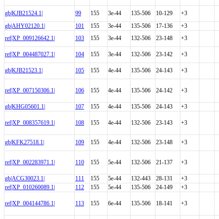
gb|KJB21524.1|
99
155
3e-44
135-506
10-129
+3
gb|AHY02120.1|
101
155
3e-44
135-506
17-136
+3
ref|XP_009126642.1|
103
155
3e-44
132-506
23-148
+3
ref|XP_004487027.1|
104
155
3e-44
132-506
23-142
+3
gb|KJB21523.1|
105
155
4e-44
135-506
24-143
+3
ref|XP_007150306.1|
106
155
4e-44
135-506
24-142
+3
gb|KHG05601.1|
107
155
4e-44
135-506
24-143
+3
ref|XP_008357619.1|
108
155
4e-44
132-506
23-143
+3
gb|KFK27518.1|
109
155
4e-44
132-506
23-148
+3
ref|XP_002283971.1|
110
155
5e-44
132-506
21-137
+3
gb|ACG30023.1|
111
155
5e-44
132-443
28-131
+3
ref|XP_010260089.1|
112
155
5e-44
135-506
24-149
+3
ref|XP_004144786.1|
113
155
6e-44
135-506
18-141
+3