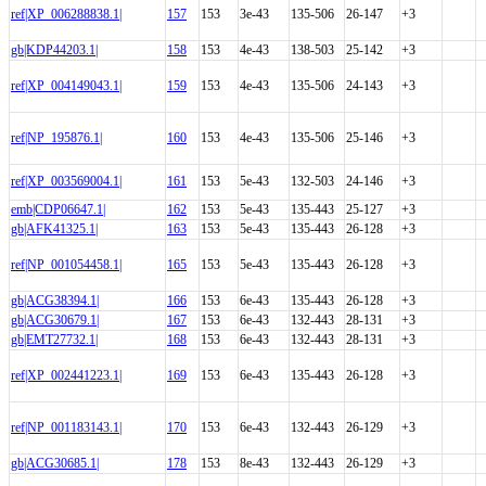
ref|XP_006288838.1|
157
153
3e-43
135-506
26-147
+3
gb|KDP44203.1|
158
153
4e-43
138-503
25-142
+3
ref|XP_004149043.1|
159
153
4e-43
135-506
24-143
+3
ref|NP_195876.1|
160
153
4e-43
135-506
25-146
+3
ref|XP_003569004.1|
161
153
5e-43
132-503
24-146
+3
emb|CDP06647.1|
162
153
5e-43
135-443
25-127
+3
gb|AFK41325.1|
163
153
5e-43
135-443
26-128
+3
ref|NP_001054458.1|
165
153
5e-43
135-443
26-128
+3
gb|ACG38394.1|
166
153
6e-43
135-443
26-128
+3
gb|ACG30679.1|
167
153
6e-43
132-443
28-131
+3
gb|EMT27732.1|
168
153
6e-43
132-443
28-131
+3
ref|XP_002441223.1|
169
153
6e-43
135-443
26-128
+3
ref|NP_001183143.1|
170
153
6e-43
132-443
26-129
+3
gb|ACG30685.1|
178
153
8e-43
132-443
26-129
+3