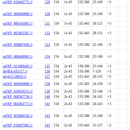
ref|XP_010443771.1|
128
154
1e-43
132-506
23-149
+3
ref|XP_006400900.1|
130
154
1e-43
132-506
23-149
+3
ref|XP_006341061.1|
131
154
1e-43
132-443
18-121
+3
ref|XP_002463507.1|
132
154
1e-43
132-443
28-131
+3
ref|XP_008807840.1|
133
154
1e-43
135-506
22-140
+3
ref|XP_006400901.1|
134
154
2e-43
132-506
23-149
+3
ref|XP_011089445.1|
135
154
2e-43
138-506
25-144
+3
dbj|BAA85117.1|
136
154
2e-43
135-506
7-124
+3
gb|ACG30919.1|
137
154
2e-43
132-443
28-131
+3
ref|XP_009409009.1|
138
154
2e-43
135-503
24-139
+3
ref|XP_010929515.1|
139
154
2e-43
135-506
22-140
+3
ref|XP_008387736.1|
140
154
2e-43
135-506
24-142
+3
ref|XP_004302773.1|
141
154
2e-43
135-506
24-143
+3
ref|XP_002866356.1|
142
154
2e-43
132-506
23-149
+3
ref|XP_010937685.1|
143
154
2e-43
135-443
25-127
+3