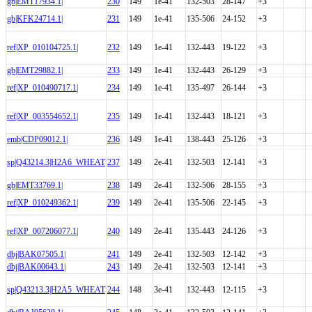
gb|EMT17934.1|
230
149
1e-41
132-503
28-147
+3
gb|KFK24714.1|
231
149
1e-41
135-506
24-152
+3
ref|XP_010104725.1|
232
149
1e-41
132-443
19-122
+3
gb|EMT29882.1|
233
149
1e-41
132-443
26-129
+3
ref|XP_010490717.1|
234
149
1e-41
135-497
26-144
+3
ref|XP_003554652.1|
235
149
1e-41
132-443
18-121
+3
emb|CDP09012.1|
236
149
1e-41
138-443
25-126
+3
sp|Q43214.3|H2A6_WHEAT
237
149
2e-41
132-503
12-141
+3
gb|EMT33769.1|
238
149
2e-41
132-506
28-155
+3
ref|XP_010249362.1|
239
149
2e-41
135-506
22-145
+3
ref|XP_007206077.1|
240
149
2e-41
135-443
24-126
+3
dbj|BAK07505.1|
241
149
2e-41
132-503
12-142
+3
dbj|BAK00643.1|
243
149
2e-41
132-503
12-141
+3
sp|Q43213.3|H2A5_WHEAT
244
148
3e-41
132-443
12-115
+3