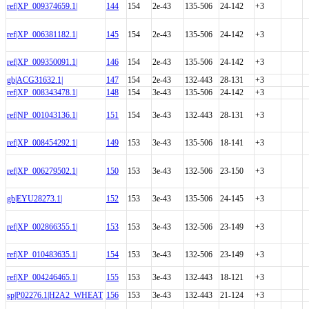
ref|XP_009374659.1|
144
154
2e-43
135-506
24-142
+3
ref|XP_006381182.1|
145
154
2e-43
135-506
24-142
+3
ref|XP_009350091.1|
146
154
2e-43
135-506
24-142
+3
gb|ACG31632.1|
147
154
2e-43
132-443
28-131
+3
ref|XP_008343478.1|
148
154
3e-43
135-506
24-142
+3
ref|NP_001043136.1|
151
154
3e-43
132-443
28-131
+3
ref|XP_008454292.1|
149
153
3e-43
135-506
18-141
+3
ref|XP_006279502.1|
150
153
3e-43
132-506
23-150
+3
gb|EYU28273.1|
152
153
3e-43
135-506
24-145
+3
ref|XP_002866355.1|
153
153
3e-43
132-506
23-149
+3
ref|XP_010483635.1|
154
153
3e-43
132-506
23-149
+3
ref|XP_004246465.1|
155
153
3e-43
132-443
18-121
+3
sp|P02276.1|H2A2_WHEAT
156
153
3e-43
132-443
21-124
+3