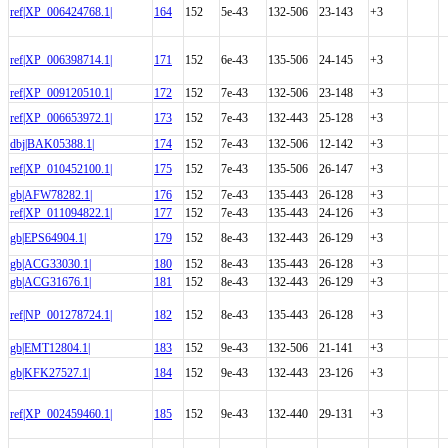
ref|XP_006424768.1|
164
152
5e-43
132-506
23-143
+3
ref|XP_006398714.1|
171
152
6e-43
135-506
24-145
+3
ref|XP_009120510.1|
172
152
7e-43
132-506
23-148
+3
ref|XP_006653972.1|
173
152
7e-43
132-443
25-128
+3
dbj|BAK05388.1|
174
152
7e-43
132-506
12-142
+3
ref|XP_010452100.1|
175
152
7e-43
135-506
26-147
+3
gb|AFW78282.1|
176
152
7e-43
135-443
26-128
+3
ref|XP_011094822.1|
177
152
7e-43
135-443
24-126
+3
gb|EPS64904.1|
179
152
8e-43
132-443
26-129
+3
gb|ACG33030.1|
180
152
8e-43
135-443
26-128
+3
gb|ACG31676.1|
181
152
8e-43
132-443
26-129
+3
ref|NP_001278724.1|
182
152
8e-43
135-443
26-128
+3
gb|EMT12804.1|
183
152
9e-43
132-506
21-141
+3
gb|KFK27527.1|
184
152
9e-43
132-443
23-126
+3
ref|XP_002459460.1|
185
152
9e-43
132-440
29-131
+3