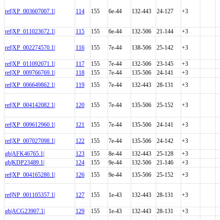
ref|XP_003607007.1|
114
155
6e-44
132-443
24-127
+3
ref|XP_011023672.1|
115
155
6e-44
132-506
21-144
+3
ref|XP_002274570.1|
116
155
7e-44
138-506
25-142
+3
ref|XP_011092071.1|
117
155
7e-44
132-506
23-145
+3
ref|XP_009766769.1|
118
155
7e-44
135-506
24-141
+3
ref|XP_006649862.1|
119
155
7e-44
132-443
28-131
+3
ref|XP_004142082.1|
120
155
7e-44
135-506
25-152
+3
ref|XP_009612960.1|
121
155
7e-44
135-506
24-141
+3
ref|XP_007027098.1|
122
155
7e-44
135-506
24-142
+3
gb|AFK46765.1|
123
155
8e-44
132-443
25-128
+3
gb|KDP23489.1|
124
155
9e-44
132-506
21-146
+3
ref|XP_004165280.1|
126
155
9e-44
135-506
25-152
+3
ref|NP_001105357.1|
127
155
1e-43
132-443
28-131
+3
gb|ACG23907.1|
129
155
1e-43
132-443
28-131
+3