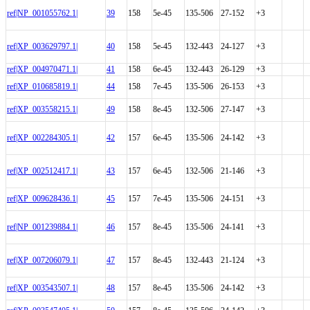
ref|NP_001055762.1|
39
158
5e-45
135-506
27-152
+3
ref|XP_003629797.1|
40
158
5e-45
132-443
24-127
+3
ref|XP_004970471.1|
41
158
6e-45
132-443
26-129
+3
ref|XP_010685819.1|
44
158
7e-45
135-506
26-153
+3
ref|XP_003558215.1|
49
158
8e-45
132-506
27-147
+3
ref|XP_002284305.1|
42
157
6e-45
135-506
24-142
+3
ref|XP_002512417.1|
43
157
6e-45
132-506
21-146
+3
ref|XP_009628436.1|
45
157
7e-45
135-506
24-151
+3
ref|NP_001239884.1|
46
157
8e-45
135-506
24-141
+3
ref|XP_007206079.1|
47
157
8e-45
132-443
21-124
+3
ref|XP_003543507.1|
48
157
8e-45
135-506
24-142
+3