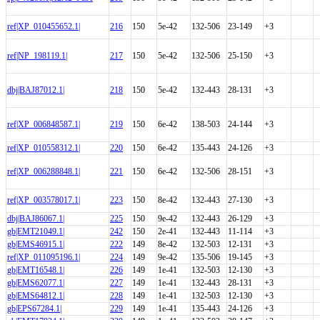
ref|XP_010455652.1|
216
150
5e-42
132-506
23-149
+3
ref|NP_198119.1|
217
150
5e-42
132-506
25-150
+3
dbj|BAJ87012.1|
218
150
5e-42
132-443
28-131
+3
ref|XP_006848587.1|
219
150
6e-42
138-503
24-144
+3
ref|XP_010558312.1|
220
150
6e-42
135-443
24-126
+3
ref|XP_006288848.1|
221
150
6e-42
132-506
28-151
+3
ref|XP_003578017.1|
223
150
8e-42
132-443
27-130
+3
dbj|BAJ86067.1|
225
150
9e-42
132-443
26-129
+3
gb|EMT21049.1|
242
150
2e-41
132-443
11-114
+3
gb|EMS46915.1|
222
149
8e-42
132-503
12-131
+3
ref|XP_011095196.1|
224
149
9e-42
135-506
19-145
+3
gb|EMT16548.1|
226
149
1e-41
132-503
12-130
+3
gb|EMS62077.1|
227
149
1e-41
132-443
28-131
+3
gb|EMS64812.1|
228
149
1e-41
132-503
12-130
+3
gb|EPS67284.1|
229
149
1e-41
135-443
24-126
+3