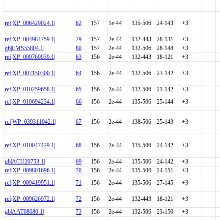
ref|XP_006429024.1|
62
157
1e-44
135-506
24-143
+3
ref|XP_004984759.1|
79
157
2e-44
132-443
28-131
+3
gb|EMS55804.1|
80
157
2e-44
132-506
28-148
+3
ref|XP_009769039.1|
63
156
2e-44
132-443
18-121
+3
ref|XP_007150300.1|
64
156
2e-44
132-506
23-142
+3
ref|XP_010259658.1|
65
156
2e-44
132-506
21-142
+3
ref|XP_010694234.1|
66
156
2e-44
135-506
25-144
+3
ref|WP_039311042.1|
67
156
2e-44
138-506
25-143
+3
ref|XP_010047429.1|
68
156
2e-44
135-506
24-142
+3
gb|ACU20753.1|
69
156
2e-44
135-506
24-142
+3
ref|XP_009801696.1|
70
156
2e-44
135-506
24-151
+3
ref|XP_009419951.1|
71
156
2e-44
135-506
27-145
+3
ref|XP_009626972.1|
72
156
2e-44
132-443
18-121
+3
gb|AAT08680.1|
73
156
2e-44
132-506
23-150
+3